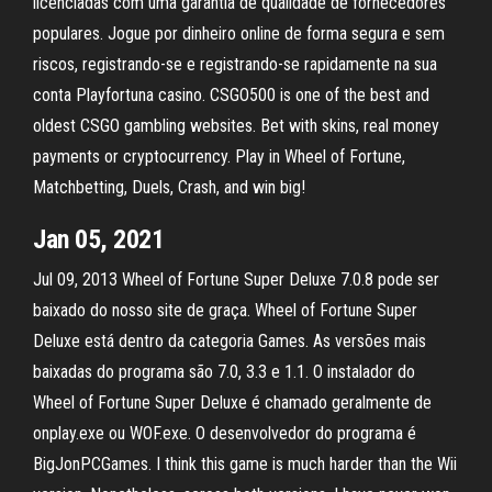
licenciadas com uma garantia de qualidade de fornecedores
populares. Jogue por dinheiro online de forma segura e sem
riscos, registrando-se e registrando-se rapidamente na sua
conta Playfortuna casino. CSGO500 is one of the best and
oldest CSGO gambling websites. Bet with skins, real money
payments or cryptocurrency. Play in Wheel of Fortune,
Matchbetting, Duels, Crash, and win big!
Jan 05, 2021
Jul 09, 2013 Wheel of Fortune Super Deluxe 7.0.8 pode ser
baixado do nosso site de graça. Wheel of Fortune Super
Deluxe está dentro da categoria Games. As versões mais
baixadas do programa são 7.0, 3.3 e 1.1. O instalador do
Wheel of Fortune Super Deluxe é chamado geralmente de
onplay.exe ou WOF.exe. O desenvolvedor do programa é
BigJonPCGames. I think this game is much harder than the Wii