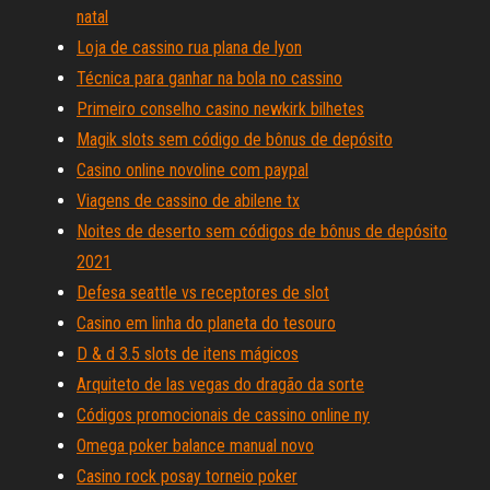
natal
Loja de cassino rua plana de lyon
Técnica para ganhar na bola no cassino
Primeiro conselho casino newkirk bilhetes
Magik slots sem código de bônus de depósito
Casino online novoline com paypal
Viagens de cassino de abilene tx
Noites de deserto sem códigos de bônus de depósito
2021
Defesa seattle vs receptores de slot
Casino em linha do planeta do tesouro
D & d 3.5 slots de itens mágicos
Arquiteto de las vegas do dragão da sorte
Códigos promocionais de cassino online ny
Omega poker balance manual novo
Casino rock posay torneio poker