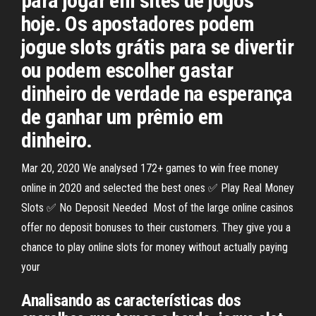
para jogar em sites de jogos
hoje. Os apostadores podem
jogue slots grátis para se divertir
ou podem escolher gastar
dinheiro de verdade na esperança
de ganhar um prêmio em
dinheiro.
Mar 20, 2020 We analysed 172+ games to win free money
online in 2020 and selected the best ones ✅ Play Real Money
Slots ✅ No Deposit Needed Most of the large online casinos
offer no deposit bonuses to their customers. They give you a
chance to play online slots for money without actually paying
your
Analisando as características dos