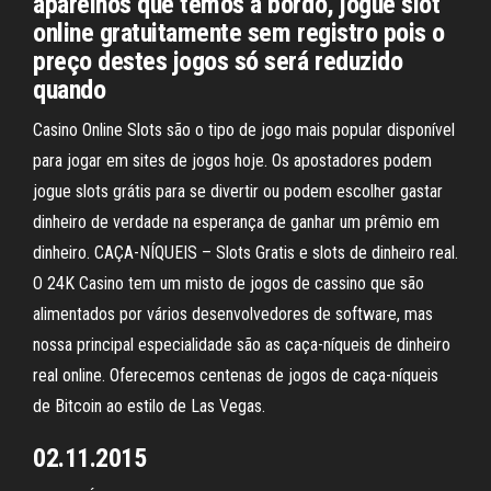
aparelhos que temos a bordo, jogue slot
online gratuitamente sem registro pois o
preço destes jogos só será reduzido
quando
Casino Online Slots são o tipo de jogo mais popular disponível
para jogar em sites de jogos hoje. Os apostadores podem
jogue slots grátis para se divertir ou podem escolher gastar
dinheiro de verdade na esperança de ganhar um prêmio em
dinheiro. CAÇA-NÍQUEIS – Slots Gratis e slots de dinheiro real.
O 24K Casino tem um misto de jogos de cassino que são
alimentados por vários desenvolvedores de software, mas
nossa principal especialidade são as caça-níqueis de dinheiro
real online. Oferecemos centenas de jogos de caça-níqueis
de Bitcoin ao estilo de Las Vegas.
02.11.2015