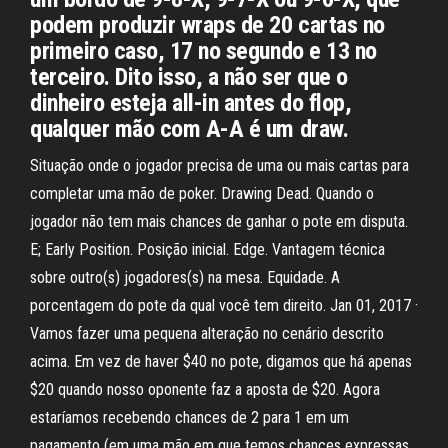
podem produzir wraps de 20 cartas no
primeiro caso, 17 no segundo e 13 no
terceiro. Dito isso, a não ser que o
dinheiro esteja all-in antes do flop,
qualquer mão com A-A é um draw.
Situação onde o jogador precisa de uma ou mais cartas para
completar uma mão de poker. Drawing Dead. Quando o
jogador não tem mais chances de ganhar o pote em disputa.
E; Early Position. Posição inicial. Edge. Vantagem técnica
sobre outro(s) jogadores(s) na mesa. Equidade. A
porcentagem do pote da qual você tem direito. Jan 01, 2017 ·
Vamos fazer uma pequena alteração no cenário descrito
acima. Em vez de haver $40 no pote, digamos que há apenas
$20 quando nosso oponente faz a aposta de $20. Agora
estaríamos recebendo chances de 2 para 1 em um
pagamento (em uma mão em que temos chances expressas