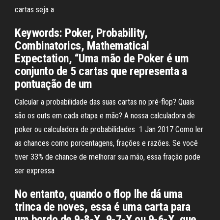
cartas seja a
Keywords: Poker, Probability,
Combinatorics, Mathematical
Expectation, “Uma mão de Poker é um
conjunto de 5 cartas que representa a
pontuação de um
Calcular a probabilidade das suas cartas no pré-flop? Quais
são os outs em cada etapa e mão? A nossa calculadora de
poker ou calculadora de probabilidades 1 Jan 2017 Como ler
as chances como porcentagens, frações e razões. Se você
tiver 33% de chance de melhorar sua mão, essa fração pode
ser expressa
No entanto, quando o flop lhe dá uma
trinca de noves, essa é uma carta para
um bordo de 9-8-X, 9-7-X ou 9-6-X, que