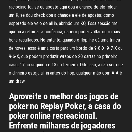
raciocínio foi, se eu aposto aqui dou a chance de ele foldar
um K, se dou check dou a chance a ele de apostar, como
esperado ele veio de all in, abrindo um KQ. Essa sessão me
ajudou a retomar a confiança, espero poder voltar com mais
bons resultados. No entanto, quando o flop lhe dá uma trinca
de noves, essa é uma carta para um bordo de 9-8-X, 9-7-X ou
9-6-X, que podem produzir wraps de 20 cartas no primeiro
caso, 17 no segundo e 13 no terceiro. Dito isso, a não ser que
o dinheiro esteja all-in antes do flop, qualquer mão com A-A é
um draw.
Aproveite o melhor dos jogos de
poker no Replay Poker, a casa do
poker online recreacional.
Enfrente milhares de jogadores