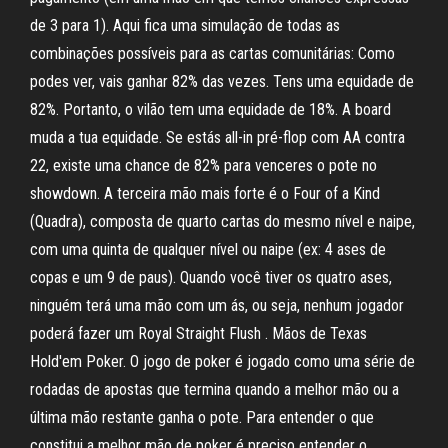
de 3 para 1). Aqui fica uma simulação de todas as
combinações possíveis para as cartas comunitárias: Como
podes ver, vais ganhar 82% das vezes. Tens uma equidade de
82%. Portanto, o vilão tem uma equidade de 18%. A board
muda a tua equidade. Se estás all-in pré-flop com AA contra
22, existe uma chance de 82% para venceres o pote no
showdown. A terceira mão mais forte é o Four of a Kind
(Quadra), composta de quarto cartas do mesmo nível e naipe,
com uma quinta de qualquer nível ou naipe (ex: 4 ases de
copas e um 9 de paus). Quando você tiver os quatro ases,
ninguém terá uma mão com um ás, ou seja, nenhum jogador
poderá fazer um Royal Straight Flush . Mãos de Texas
Hold'em Poker. O jogo de poker é jogado como uma série de
rodadas de apostas que termina quando a melhor mão ou a
última mão restante ganha o pote. Para entender o que
constitui a melhor mão de poker é preciso entender o