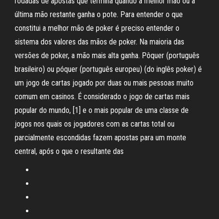
rodadas de apostas que termina quando a melhor mão ou a
última mão restante ganha o pote. Para entender o que
constitui a melhor mão de poker é preciso entender o
sistema dos valores das mãos de poker. Na maioria das
versões de poker, a mão mais alta ganha. Pôquer (português
brasileiro) ou póquer (português europeu) (do inglês poker) é
um jogo de cartas jogado por duas ou mais pessoas muito
comum em casinos. É considerado o jogo de cartas mais
popular do mundo, [1] e o mais popular de uma classe de
jogos nos quais os jogadores com as cartas total ou
parcialmente escondidas fazem apostas para um monte
central, após o que o resultante das