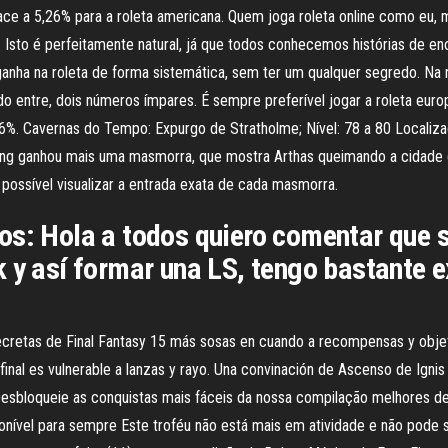
ce a 5,26% para a roleta americana. Quem joga roleta online como eu, m
 Isto é perfeitamente natural, já que todos conhecemos histórias de en
anha na roleta de forma sistemática, sem ter um qualquer segredo. Na 
 entre, dois números ímpares. É sempre preferível jogar a roleta euro
26%. Cavernas do Tempo: Expurgo de Stratholme; Nível: 78 a 80 Locali
King ganhou mais uma masmorra, que mostra Arthas queimando a cidade
 possível visualizar a entrada exata de cada masmorra.
s: Hola a todos quiero comentar que s
k y así formar una LS, tengo bastante 
ecretas de Final Fantasy 15 más sosas en cuando a recompensas y obj
e final es vulnerable a lanzas y rayo. Una convinación de Ascenso de Ign
Desbloqueie as conquistas mais fáceis da nossa compilação melhores d
sponível para sempre Este troféu não está mais em atividade e não pode 