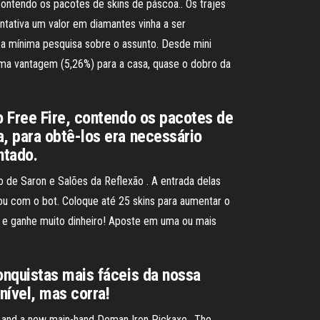
contendo os pacotes de skins de páscoa.. Os trajes
ntativa um valor em diamantes vinha a ser
 a mínima pesquisa sobre o assunto. Desde mini
 uma vantagem (5,26%) para a casa, quase o dobro da
o Free Fire, contendo os pacotes de
, para obtê-los era necessário
ntado.
o de Saron e Salões da Reflexão . A entrada delas
e ou com o bot. Coloque até 25 skins para aumentar o
na e ganhe muito dinheiro! Aposte em uma ou mais
onquistas mais fáceis da nossa
ível, mas corra!
, and a new main-hand Doman Iron Pickaxe.. The