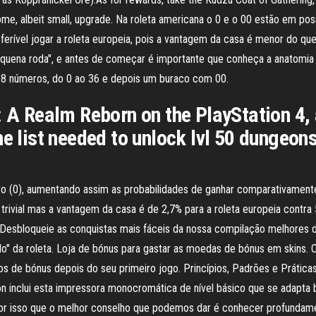
ome, albeit small, upgrade. Na roleta americana o 0 e o 00 estão em po
erível jogar a roleta europeia, pois a vantagem da casa é menor do qu
pequena roda", e antes de começar é importante que conheça a anatomia
38 números, do 0 ao 36 e depois um buraco com 00.
: A Realm Reborn on the PlayStation 4,
e list needed to unlock lvl 50 dungeons
ro (0), aumentando assim as probabilidades de ganhar comparativament
trivial mas a vantagem da casa é de 2,7% para a roleta europeia contra 
 Desbloqueie as conquistas mais fáceis da nossa compilação melhores
plo" da roleta. Loja de bónus para gastar as moedas de bónus em skins.
s de bónus depois do seu primeiro jogo. Princípios, Padrões e Prática
on inclui esta impressora monocromática de nível básico que se adapta
or isso que o melhor conselho que podemos dar é conhecer profundam