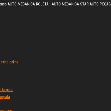
S Alfonso AUTO MECÂNICA ROLETA - AUTO MECÂNICA STAR AUTO PEÇA
asino online
e largura
borgata
-níqueis