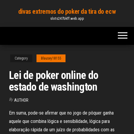
Skip
divas extremos do poker da tira do ecw
to
slots247bkff.web.app
the
content
Category
Blausey18155
Lei de poker online do
estado de washington
By
AUTHOR
Em suma, pode-se afirmar que no jogo de pôquer ganha
aquele que combina lógica e sensibilidade, lógica para
elaboração rápida de um juízo de probabilidades com as