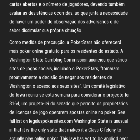
cartas abertas e o número de jogadores, devendo também
avaliar as desistências ocorridas, ao que junta a necessidade
de haver um poder de observação dos adversários e de
saber dissimular sua própria situação.
Como medida de precaução, a PokerStars não oferecerá
mais poker online gratuito para os residentes do estado. A
Washington State Gambling Commission anunciou que vários
sites de jogos sociais, incluindo o PokerStars, “tomaram
proativamente a decisão de negar aos residentes de
Washington o acesso aos seus sites”. Um comité legislativo
do Iowa reuniu-se esta semana para considerar o projecto-lei
3164, um projeto-lei do senado que permite os proprietários
de licenças de jogo operarem apostas online no poker. See
full list on legaluspokersites.com Washington State is unusual
in that it is the only state that makes it a Class C felony to
actually play online poker. This law has yet to be applied over