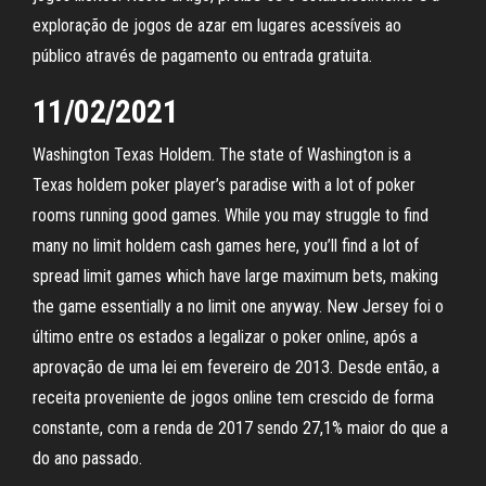
exploração de jogos de azar em lugares acessíveis ao
público através de pagamento ou entrada gratuita.
11/02/2021
Washington Texas Holdem. The state of Washington is a
Texas holdem poker player’s paradise with a lot of poker
rooms running good games. While you may struggle to find
many no limit holdem cash games here, you’ll find a lot of
spread limit games which have large maximum bets, making
the game essentially a no limit one anyway. New Jersey foi o
último entre os estados a legalizar o poker online, após a
aprovação de uma lei em fevereiro de 2013. Desde então, a
receita proveniente de jogos online tem crescido de forma
constante, com a renda de 2017 sendo 27,1% maior do que a
do ano passado.