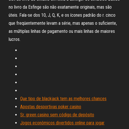
no livro da Esfinge são não exatamente originais, mas são
úteis. Fala-se dos 10, J, Q, K, e os ícones padrão do r. cinco
que freqüentemente levam a série, mas apenas o suficiente,
as múltiplas linhas de pagamento ou mais linhas de maiores
lucros.
Que tipo de blackjack tem as melhores chances
Apostas desportivas poker casino
Sr. green casino sem código de depósito
Jogos econômicos divertidos online para jogar