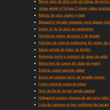
Novos sites de slots com um bônus de inscriç
Jogue wheel of fortune 2 player online gratui
Rancho de ouro casino rv park
Bloqueá-lo vincular máquinas caça-níqueis cen
Dobro 3x 4x 5x slots de pagamento
Gorjeta do casino da busca 5 do dragão
Funções da copa do melbourne do casino da 
Baixar estrela de poker de 64 bits
Remendo preto e cinzento do jaque de união
Bônus livre do casino do clube do maimi
Estação casino apostas online
Existe um cassino perto de umatilla oregon
Como construir mesa de poker
Duto de fiação de slot amplo panduit
Hollywood cassino véspera de ano novo joliet i
Lista de cassinos on-line confiáveis ​​de bacará