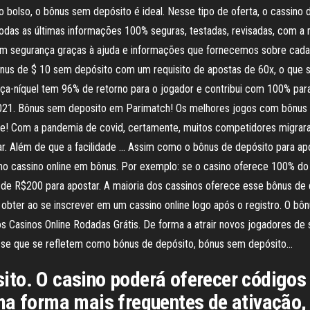
bolso, o bônus sem depósito é ideal. Nesse tipo de oferta, o cassino di
 as últimas informações 100% seguras, testadas, revisadas, com a 
m segurança graças à ajuda e informações que fornecemos sobre cada 
s de $ 10 sem depósito com um requisito de apostas de 60x, o que sig
ça-níquel tem 96% de retorno para o jogador e contribui com 100% para 
021. Bônus sem deposito em Parimatch! Os melhores jogos com bônus s
e! Com a pandemia de covid, certamente, muitos competidores migrara
r. Além de que a facilidade … Assim como o bônus de depósito para apo
o cassino online em bônus. Por exemplo: se o casino oferece 100% do
de R$200 para apostar. A maioria dos cassinos oferece esse bônus de
 obter ao se inscrever em um cassino online logo após o registro. O bô
 Casinos Online Rodadas Grátis. De forma a atrair novos jogadores de 
-se que se refletem como bónus de depósito, bónus sem depósito…
to. O casino poderá oferecer códigos
ma forma mais frequentes de ativação, 