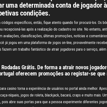
iar uma determinada conta de jogado
petivas condições.
 códigos específicos, então, fique atento quando for procurá-los. Os 
ou recepcioná-las após a realização do cadastro no site. No entanto, a
m avaliações, classificações, últimas promoções, notícias e comentári
ocê já jogou em uma plataforma de jogos on-line, provavelmente recebe
es fazem um trabalho fantástico de atrair jogadores para o serviço, alé
Rodadas Grátis. De forma a atrair novos jogador
Portugal oferecem promoções ao registar-se que
ra casino torna a experiência de usuários no portal ainda melhor. Apes
aça-níqueis, jogos de roleta, blackjack, bacará, craps e muito mais.
te, pois abre suas portas para que a pessoa experimente diferentes jog